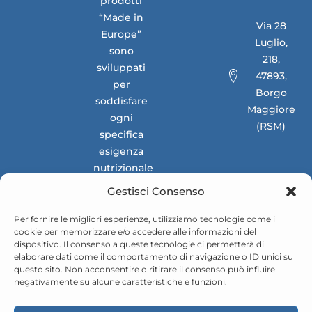
prodotti
“Made in
Via 28
Europe”
Luglio,
sono
218,
sviluppati
47893,
per
Borgo
soddisfare
Maggiore
ogni
(RSM)
specifica
esigenza
nutrizionale
dei
Gestisci Consenso
mercati
nazionali e
Per fornire le migliori esperienze, utilizziamo tecnologie come i
cookie per memorizzare e/o accedere alle informazioni del
internazionali.
dispositivo. Il consenso a queste tecnologie ci permetterà di
elaborare dati come il comportamento di navigazione o ID unici su
questo sito. Non acconsentire o ritirare il consenso può influire
negativamente su alcune caratteristiche e funzioni.