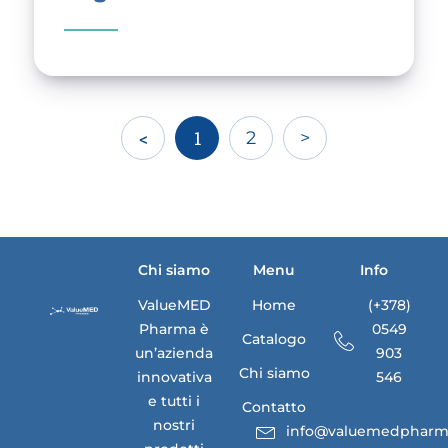
<
1
2
>
Chi siamo
Menu
Info
ValueMED
Home
(+378)
Pharma è
0549
Catalogo
un’azienda
903
Chi siamo
innovativa
546
e tutti i
Contatto
nostri
info@valuemedpharm