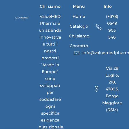
Chi siamo
Menu
Info
ValueMED
Home
(+378)
Pharma è
0549
Catalogo
un’azienda
903
Chi siamo
innovativa
546
e tutti i
Contatto
nostri
info@valuemedpharm
prodotti
“Made in
Via 28
Europe”
Luglio,
sono
218,
sviluppati
47893,
per
Borgo
soddisfare
Maggiore
ogni
(RSM)
specifica
esigenza
nutrizionale