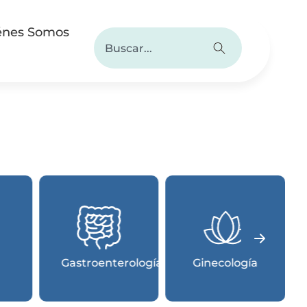
énes Somos
Cuidado
Dermatología
Dietética
Diario