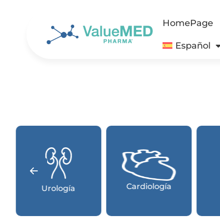
HomePage
Español
Medicina
bología
Probióticos
Deportiva