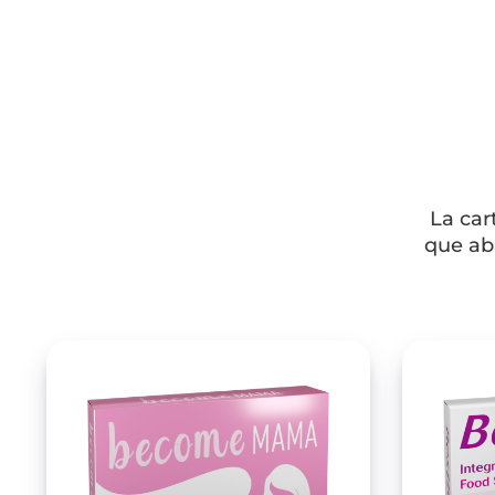
La car
que aba