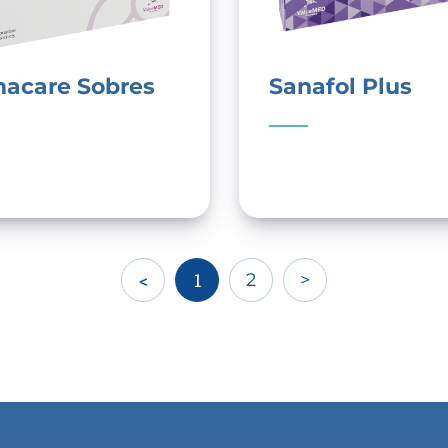
acare Sobres
Sanafol Plus
<
1
2
>