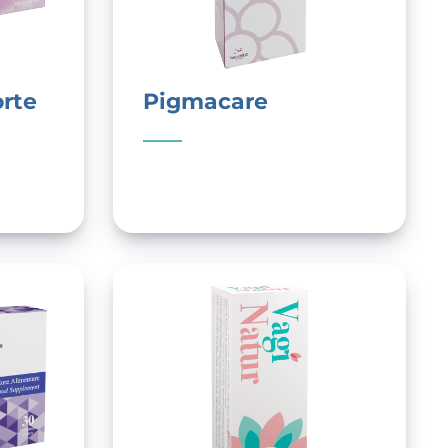
orte
Pigmacare