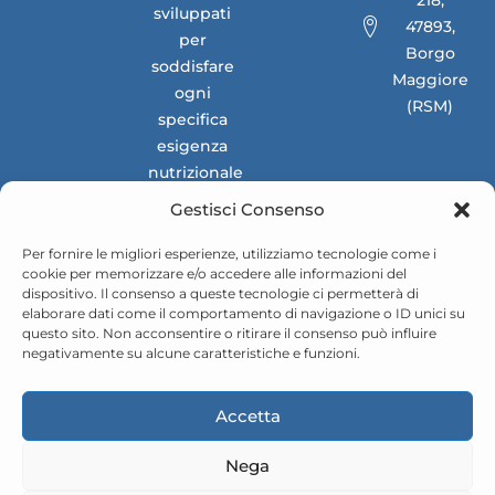
218,
sviluppati
47893,
per
Borgo
soddisfare
Maggiore
ogni
(RSM)
specifica
esigenza
nutrizionale
dei
Gestisci Consenso
mercati
nazionali e
Per fornire le migliori esperienze, utilizziamo tecnologie come i
cookie per memorizzare e/o accedere alle informazioni del
internazionali.
dispositivo. Il consenso a queste tecnologie ci permetterà di
elaborare dati come il comportamento di navigazione o ID unici su
questo sito. Non acconsentire o ritirare il consenso può influire
negativamente su alcune caratteristiche e funzioni.
Accetta
Nega