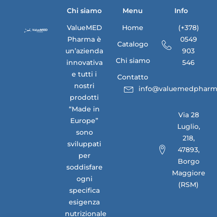
Chi siamo
Menu
Info
ValueMED
Home
(+378)
Pharma è
0549
Catalogo
un’azienda
903
Chi siamo
innovativa
546
e tutti i
Contatto
nostri
info@valuemedpharm
prodotti
“Made in
Via 28
Europe”
Luglio,
sono
218,
sviluppati
47893,
per
Borgo
soddisfare
Maggiore
ogni
(RSM)
specifica
esigenza
nutrizionale