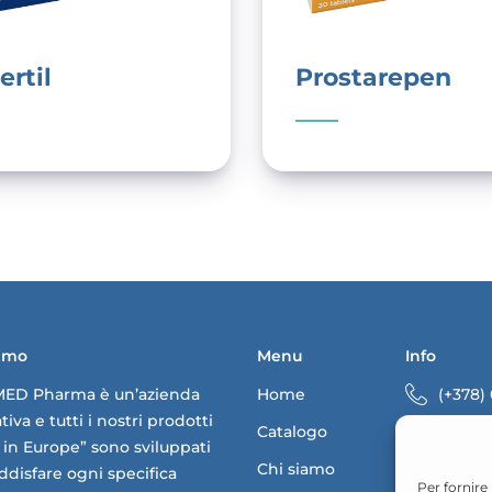
ertil
Prostarepen
iamo
Menu
Info
MED Pharma è un’azienda
Home
(+378)
iva e tutti i nostri prodotti
Catalogo
info@
in Europe” sono sviluppati
Chi siamo
Via 28 
ddisfare ogni specifica
Per fornire