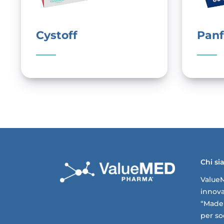
Cystoff
Panf
Chi s
Value
innovat
“Made 
per so