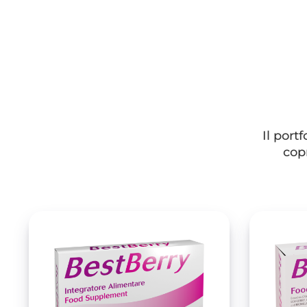
Il por
copr