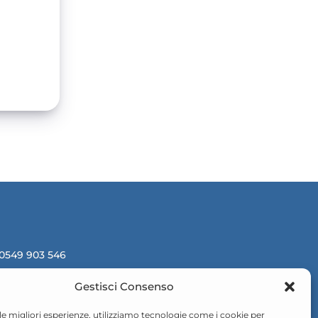
 0549 903 546
valuemedpharma.com
Gestisci Consenso
Luglio, 218, 47893, Borgo
 le migliori esperienze, utilizziamo tecnologie come i cookie per