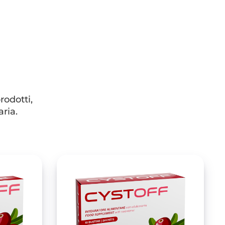
odotti,
aria.