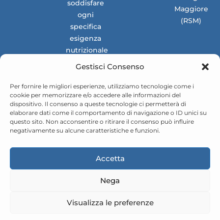
soddisfare
Maggiore
ogni
(RSM)
specifica
esigenza
nutrizionale
dei
Gestisci Consenso
mercati
nazionali e
Per fornire le migliori esperienze, utilizziamo tecnologie come i
cookie per memorizzare e/o accedere alle informazioni del
internazionali.
dispositivo. Il consenso a queste tecnologie ci permetterà di
elaborare dati come il comportamento di navigazione o ID unici su
questo sito. Non acconsentire o ritirare il consenso può influire
negativamente su alcune caratteristiche e funzioni.
Accetta
Nega
Visualizza le preferenze
© ValueMED Pharma srl 2025
Privacy Policy
Cookie Policy
Powered by Studio99