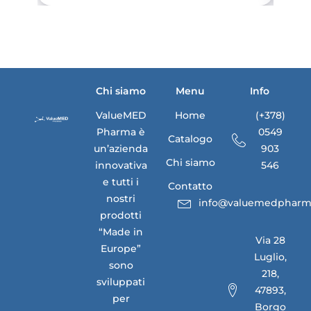
Chi siamo
Menu
Info
ValueMED
Home
(+378)
Pharma è
0549
Catalogo
un’azienda
903
Chi siamo
innovativa
546
e tutti i
Contatto
nostri
info@valuemedpharm
prodotti
“Made in
Via 28
Europe”
Luglio,
sono
218,
sviluppati
47893,
per
Borgo