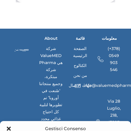
معلومات
قائمة
About
(+378)
الصفحة
شركة
0549
الرئيسية
ValueMED
903
Pharma هي
الكتالوج
546
شركة
من نحن
مبتكرة،
وجميع منتجاتنا
info@valuemedpharm
جهات الاتصال
‘صُنعت في
أوروبا’ تم
Via 28
تطويرها لتلبية
Luglio,
كل احتياج
218,
غذائي محدد
47893,
للأسواق
Gestisci Consenso
Borgo