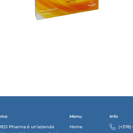
iamo
Menu
Info
MED Pharma è un’azienda
Home
(+378)