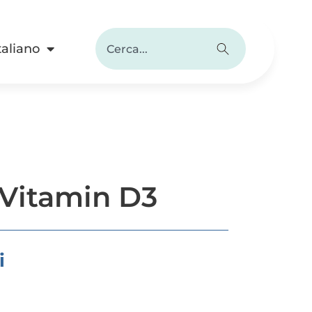
taliano
Vitamin D3
i