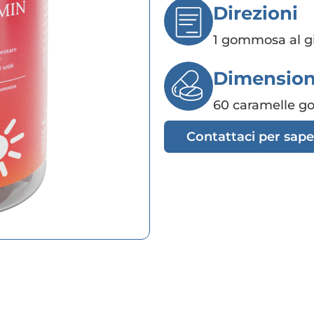
Direzioni
1 gommosa al g
Dimensio
60 caramelle 
Contattaci per sape