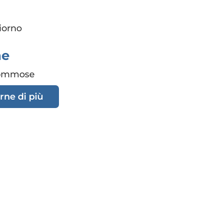
iorno
ne
gommose
rne di più