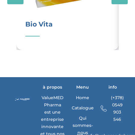
Bio Vita
Ki
à propos
Menu
info
ValueMED
Home
(+378)
Pharma
0549
Catalogue
est une
903
Qui
entreprise
546
sommes-
innovante
nous
et tous nos