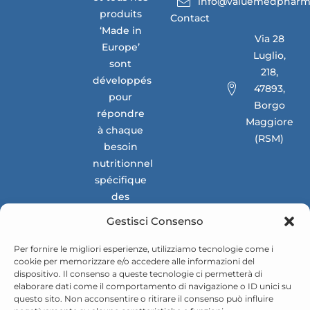
info@valuemedpharm
produits
Contact
‘Made in
Via 28
Europe’
Luglio,
sont
218,
développés
47893,
pour
Borgo
répondre
Maggiore
à chaque
(RSM)
besoin
nutritionnel
spécifique
des
marchés
Gestisci Consenso
nationaux
et
Per fornire le migliori esperienze, utilizziamo tecnologie come i
cookie per memorizzare e/o accedere alle informazioni del
internationaux.
dispositivo. Il consenso a queste tecnologie ci permetterà di
elaborare dati come il comportamento di navigazione o ID unici su
questo sito. Non acconsentire o ritirare il consenso può influire