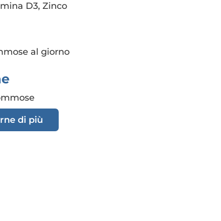
amina D3, Zinco
mmose al giorno
ne
gommose
rne di più