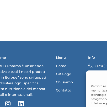
iamo
Menu
Info
MED Pharma è un’azienda
Home
(+378)
iva e tutti i nostri prodotti
Catalogo
info@
in Europe” sono sviluppati
Chi siamo
Via 28 
ddisfare ogni specifica
Per fornire
Maggi
za nutrizionale dei mercati
Contatto
memorizzare
ali e internazionali.
tecnologie
navigazione
influire ne