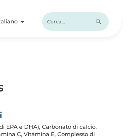
taliano
s
i
di EPA e DHA), Carbonato di calcio,
amina C, Vitamina E, Complesso di