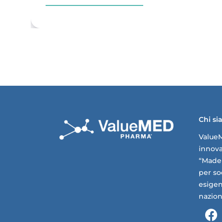
Chi s
Value
innovat
“Made 
per so
esigen
nazion