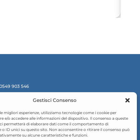
 0549 903 546
valuemedpharma.com
Gestisci Consenso
Luglio, 218, 47893, Borgo
 le migliori esperienze, utilizziamo tecnologie come i cookie per
ore (RSM)
 e/o accedere alle informazioni del dispositivo. Il consenso a queste
 ci permetterà di elaborare dati come il comportamento di
 o ID unici su questo sito. Non acconsentire o ritirare il consenso può
gativamente su alcune caratteristiche e funzioni.