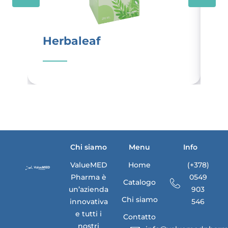
Herbaleaf
I
Chi siamo
Menu
Info
ValueMED
Home
(+378)
Pharma è
0549
Catalogo
un’azienda
903
Chi siamo
innovativa
546
e tutti i
Contatto
nostri