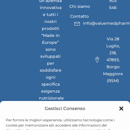
un’azienda
903
Chi siamo
innovativa
546
e tutti i
Contatto
nostri
info@valuemedpharm
prodotti
“Made in
Via 28
Europe”
Luglio,
sono
218,
sviluppati
47893,
per
Borgo
soddisfare
Maggiore
ogni
(RSM)
specifica
esigenza
nutrizionale
dei
Gestisci Consenso
mercati
nazionali e
Per fornire le migliori esperienze, utilizziamo tecnologie come i
cookie per memorizzare e/o accedere alle informazioni del
internazionali.