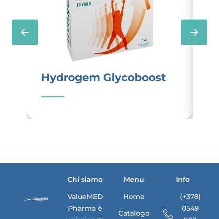
Hydrogem Glycoboost
Nu
Chi siamo
Menu
Info
ValueMED
Home
(+378)
Pharma è
0549
Catalogo