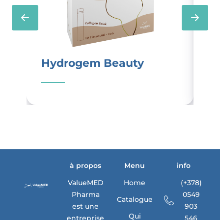
Hydrogem Beauty
H
à propos
Menu
info
ValueMED
Home
(+378)
Pharma
0549
Catalogue
est une
903
Qui
entreprise
546