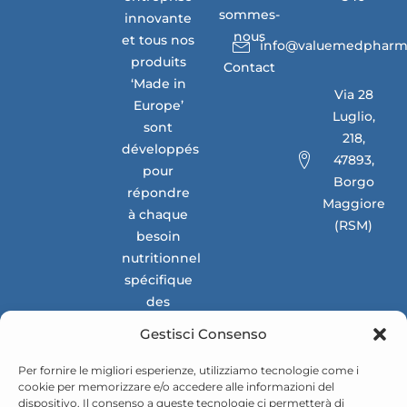
sommes-
innovante
nous
et tous nos
info@valuemedpharm
produits
Contact
‘Made in
Via 28
Europe’
Luglio,
sont
218,
développés
47893,
pour
Borgo
répondre
Maggiore
à chaque
(RSM)
besoin
nutritionnel
spécifique
des
marchés
Gestisci Consenso
nationaux
et
Per fornire le migliori esperienze, utilizziamo tecnologie come i
cookie per memorizzare e/o accedere alle informazioni del
internationaux.
dispositivo. Il consenso a queste tecnologie ci permetterà di