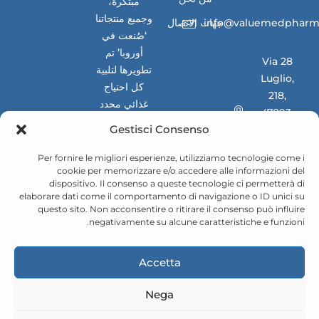
مبتكرة،
وجميع منتجاتنا
info@valuemedpharm
جهات الاتصال
‘صُنعت في
أوروبا’ تم
Via 28
تطويرها لتلبية
Luglio,
كل احتياج
218,
غذائي محدد
47893,
للأسواق
Gestisci Consenso
Borgo
الوطنية
Maggiore
والدولية
Per fornire le migliori esperienze, utilizziamo tecnologie come i
(RSM)
cookie per memorizzare e/o accedere alle informazioni del
dispositivo. Il consenso a queste tecnologie ci permetterà di
elaborare dati come il comportamento di navigazione o ID unici su
questo sito. Non acconsentire o ritirare il consenso può influire
negativamente su alcune caratteristiche e funzioni.
Accetta
Nega
© ValueMED Pharma srl 2025