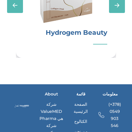
Hydrogem Beauty
معلومات
قائمة
About
(+378)
الصفحة
شركة
0549
الرئيسية
ValueMED
903
Pharma هي
الكتالوج
546
شركة
من نحن