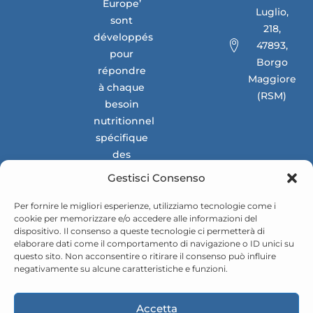
Europe’
Luglio,
sont
218,
développés
47893,
pour
Borgo
répondre
Maggiore
à chaque
(RSM)
besoin
nutritionnel
spécifique
des
marchés
Gestisci Consenso
nationaux
et
Per fornire le migliori esperienze, utilizziamo tecnologie come i
cookie per memorizzare e/o accedere alle informazioni del
internationaux.
dispositivo. Il consenso a queste tecnologie ci permetterà di
elaborare dati come il comportamento di navigazione o ID unici su
questo sito. Non acconsentire o ritirare il consenso può influire
negativamente su alcune caratteristiche e funzioni.
Accetta