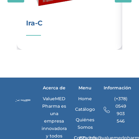
Ira-C
V
Acerca de
Menu
Información
ValueMED
Home
(+378)
Pharma es
0549
Catálogo
una
903
Quiénes
empresa
546
Somos
innovadora
y todos
Contactos
info@valuemedpharm