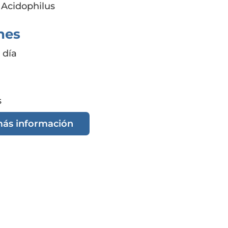
 Acidophilus
nes
 día
s
más información