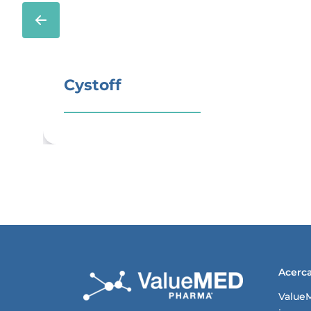
Cystoff
Acerc
Value