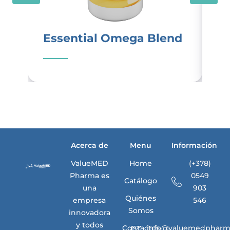
Essential Omega Blend
L
Acerca de
Menu
Información
ValueMED
Home
(+378)
Pharma es
0549
Catálogo
una
903
Quiénes
empresa
546
Somos
innovadora
y todos
Contactos
info@valuemedpharm