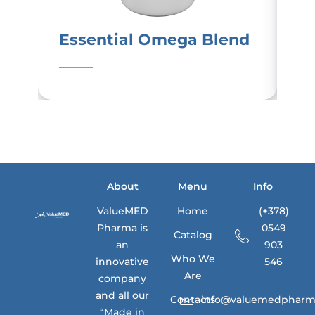
Essential Omega Blend
L
About
Menu
Info
ValueMED
Home
(+378)
Pharma is
0549
Catalog
an
903
Who We
innovative
546
Are
company
and all our
Contacts
info@valuemedpharm
“Made in