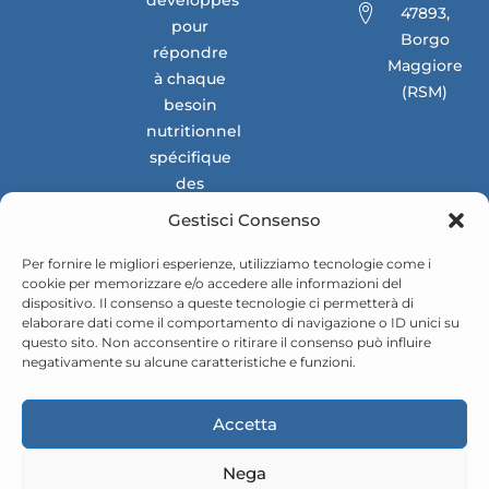
développés
47893,
pour
Borgo
répondre
Maggiore
à chaque
(RSM)
besoin
nutritionnel
spécifique
des
marchés
Gestisci Consenso
nationaux
et
Per fornire le migliori esperienze, utilizziamo tecnologie come i
cookie per memorizzare e/o accedere alle informazioni del
internationaux.
dispositivo. Il consenso a queste tecnologie ci permetterà di
elaborare dati come il comportamento di navigazione o ID unici su
questo sito. Non acconsentire o ritirare il consenso può influire
negativamente su alcune caratteristiche e funzioni.
Accetta
Nega