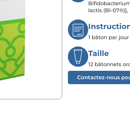
Bifidobacterium
lactis (Bl-07®)]
Instructio
1 bâton par jour
Taille
12 bâtonnets or
Contactez-nous pou