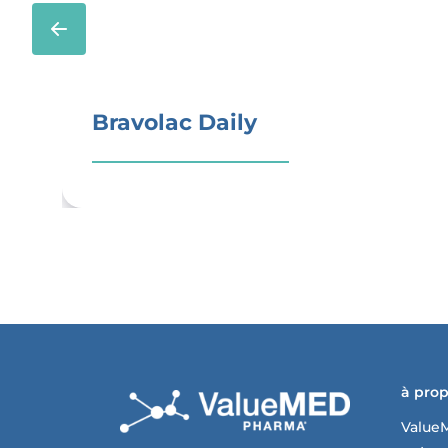
Bravolac Daily
à pro
Value