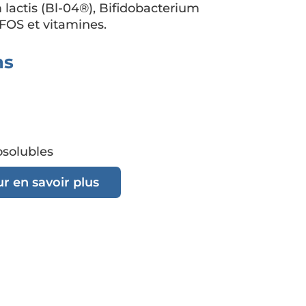
 lactis (Bl-04®), Bifidobacterium
, FOS et vitamines.
ns
osolubles
r en savoir plus