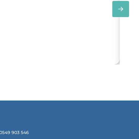
Br
 0549 903 546