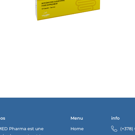
pos
Menu
info
MED Pharma est une
Home
(+378)