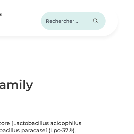
s
Family
e [Lactobacillus acidophilus
acillus paracasei (Lpc-37®),