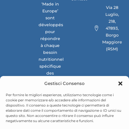
‘Made in
Via 28
Europe’
Luglio,
sont
218,
développés
47893,
pour
Borgo
répondre
Maggiore
à chaque
(RSM)
besoin
nutritionnel
spécifique
des
marchés
Gestisci Consenso
nationaux
et
Per fornire le migliori esperienze, utilizziamo tecnologie come i
cookie per memorizzare e/o accedere alle informazioni del
internationaux.
dispositivo. Il consenso a queste tecnologie ci permetterà di
elaborare dati come il comportamento di navigazione o ID unici su
questo sito. Non acconsentire o ritirare il consenso può influire
negativamente su alcune caratteristiche e funzioni.