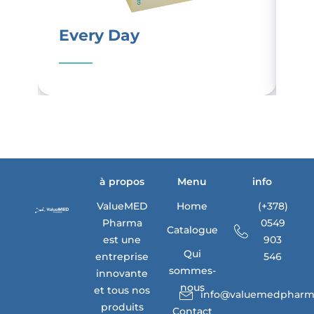
Every Day
M
à propos
Menu
info
ValueMED
Home
(+378)
Pharma
0549
Catalogue
est une
903
Qui
entreprise
546
sommes-
innovante
nous
et tous nos
info@valuemedpharm
produits
Contact