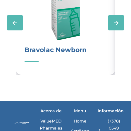
Bravolac Newborn
Fo
Acerca de
Menu
Información
ValueMED
Home
(+378)
Pharma es
0549