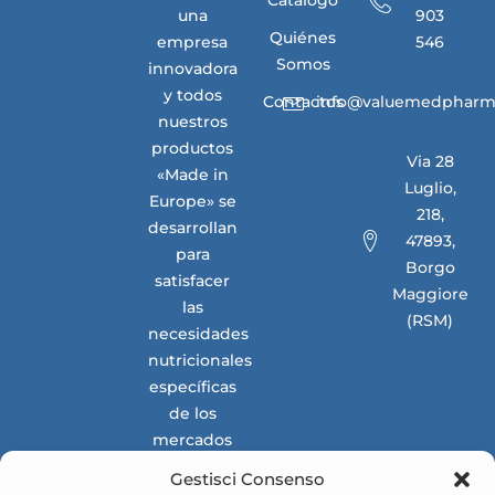
Catálogo
una
903
Quiénes
empresa
546
Somos
innovadora
y todos
Contactos
info@valuemedpharm
nuestros
productos
Via 28
«Made in
Luglio,
Europe» se
218,
desarrollan
47893,
para
Borgo
satisfacer
Maggiore
las
(RSM)
necesidades
nutricionales
específicas
de los
mercados
nacionales
Gestisci Consenso
e