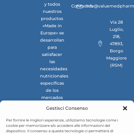
y todos
Contactos
info@valuemedpharm
nuestros
productos
Via 28
«Made in
Luglio,
Europe» se
218,
desarrollan
47893,
para
Borgo
satisfacer
Maggiore
las
(RSM)
necesidades
nutricionales
específicas
de los
mercados
nacionales
Gestisci Consenso
e
internacionales.
Per fornire le migliori esperienze, utilizziamo tecnologie come i
cookie per memorizzare e/o accedere alle informazioni del
dispositivo. Il consenso a queste tecnologie ci permetterà di