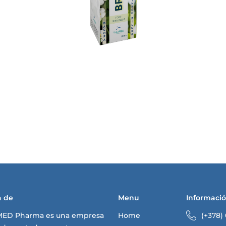
a de
Menu
Informaci
MED Pharma es una empresa
Home
(+378)