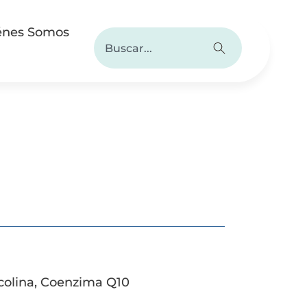
énes Somos
icolina, Coenzima Q10