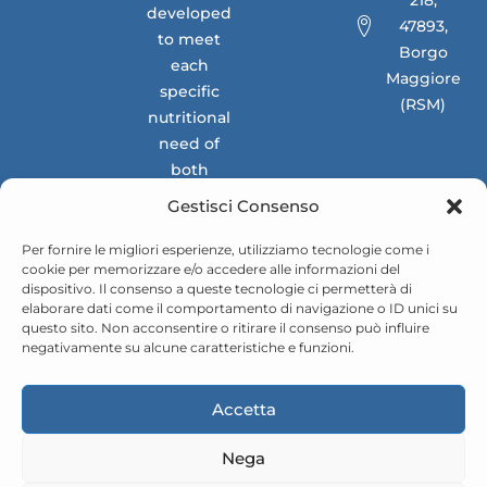
218,
developed
47893,
to meet
Borgo
each
Maggiore
specific
(RSM)
nutritional
need of
both
national
Gestisci Consenso
and
international
Per fornire le migliori esperienze, utilizziamo tecnologie come i
cookie per memorizzare e/o accedere alle informazioni del
markets.
dispositivo. Il consenso a queste tecnologie ci permetterà di
elaborare dati come il comportamento di navigazione o ID unici su
questo sito. Non acconsentire o ritirare il consenso può influire
negativamente su alcune caratteristiche e funzioni.
Accetta
Nega