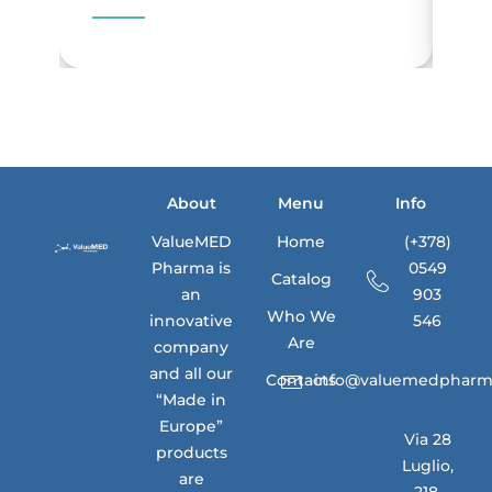
About
Menu
Info
ValueMED
Home
(+378)
Pharma is
0549
Catalog
an
903
Who We
innovative
546
Are
company
and all our
Contacts
info@valuemedpharm
“Made in
Europe”
Via 28
products
Luglio,
are