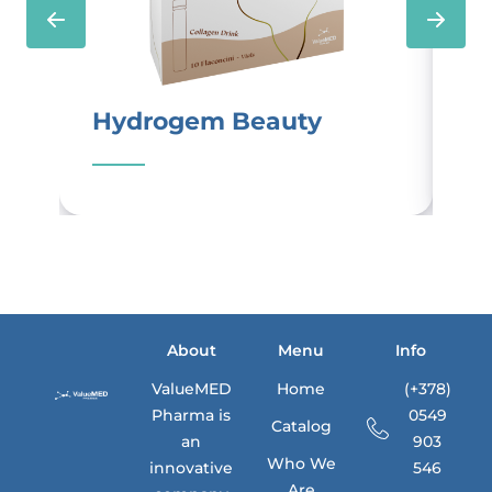
Hydrogem Beauty
P
About
Menu
Info
ValueMED
Home
(+378)
Pharma is
0549
Catalog
an
903
Who We
innovative
546
Are