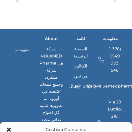
معلومات
قائمة
About
(+378)
الصفحة
شركة
0549
الرئيسية
ValueMED
903
Pharma هي
الكتالوج
546
شركة
من نحن
مبتكرة،
وجميع منتجاتنا
info@valuemedpharm
جهات الاتصال
‘صُنعت في
أوروبا’ تم
Via 28
تطويرها لتلبية
Luglio,
كل احتياج
218,
غذائي محدد
47893,
للأسواق
Gestisci Consenso
Borgo