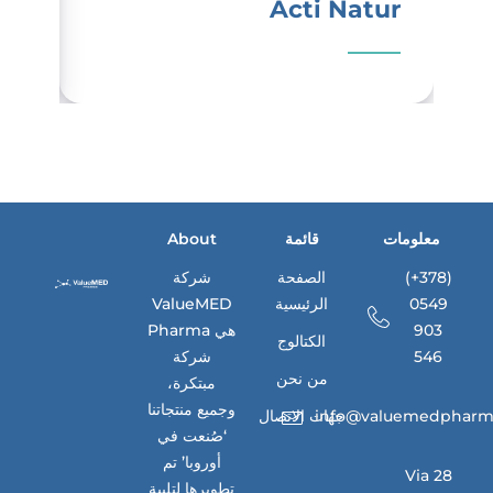
ex
Acti Natur
معلومات
قائمة
About
(+378)
الصفحة
شركة
0549
الرئيسية
ValueMED
903
Pharma هي
الكتالوج
546
شركة
من نحن
مبتكرة،
وجميع منتجاتنا
info@valuemedpharm
جهات الاتصال
‘صُنعت في
أوروبا’ تم
Via 28
تطويرها لتلبية