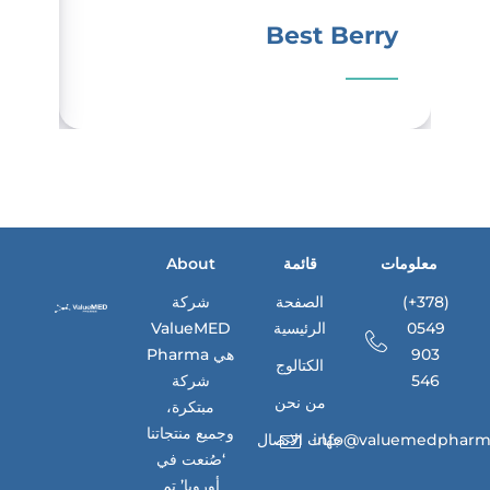
a-C
Best Berry
معلومات
قائمة
About
(+378)
الصفحة
شركة
0549
الرئيسية
ValueMED
903
Pharma هي
الكتالوج
546
شركة
من نحن
مبتكرة،
وجميع منتجاتنا
info@valuemedpharm
جهات الاتصال
‘صُنعت في
أوروبا’ تم