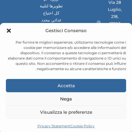
Via 28
تطويرها لتلبية
Luglio,
كل احتياج
218,
غذائي محدد
47893,
للأسواق
Gestisci Consenso
Borgo
الوطنية
Maggiore
والدولية
Per fornire le migliori esperienze, utilizziamo tecnologie come i
(RSM)
cookie per memorizzare e/o accedere alle informazioni del
dispositivo. Il consenso a queste tecnologie ci permetterà di
elaborare dati come il comportamento di navigazione o ID unici su
questo sito. Non acconsentire o ritirare il consenso può influire
negativamente su alcune caratteristiche e funzioni.
Accetta
Nega
© ValueMED Pharma srl 2025
Visualizza le preferenze
سياسة الخصوصية
سياسة ملفات تعريف الارتباط
Powered by Studio99
Privacy Statement
Cookie Policy